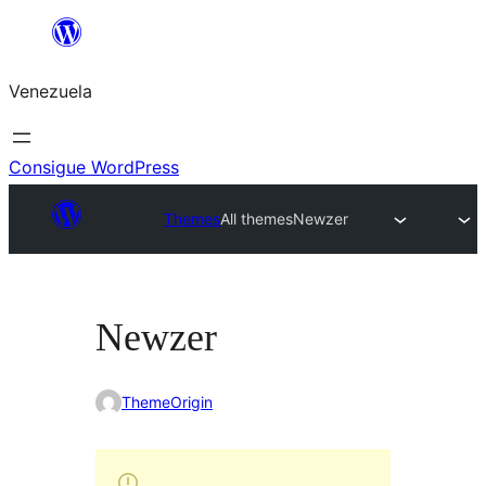
Saltar
al
Venezuela
contenido
Consigue WordPress
Themes
All themes
Newzer
Newzer
ThemeOrigin