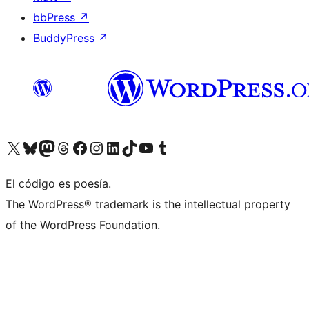
bbPress
↗
BuddyPress
↗
Visit our X (formerly Twitter) account
Visit our Bluesky account
Visit our Mastodon account
Visit our Threads account
Visita nuestra página de Facebook
Visita nuestra cuenta de Instagram
Visita nuestra cuenta de LinkedIn
Visit our TikTok account
Visita nuestro canal de YouTube
Visit our Tumblr account
El código es poesía.
The WordPress® trademark is the intellectual property
of the WordPress Foundation.