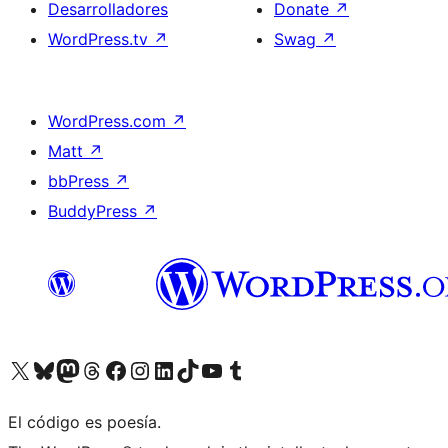
Desarrolladores
Donate
↗
WordPress.tv
↗
Swag
↗
WordPress.com
↗
Matt
↗
bbPress
↗
BuddyPress
↗
Visit our X (formerly Twitter) account
Visit our Bluesky account
Visit our Mastodon account
Visit our Threads account
Visita nuestra página de Facebook
Visita nuestra cuenta de Instagram
Visita nuestra cuenta de LinkedIn
Visit our TikTok account
Visita nuestro canal de YouTube
Visit our Tumblr account
El código es poesía.