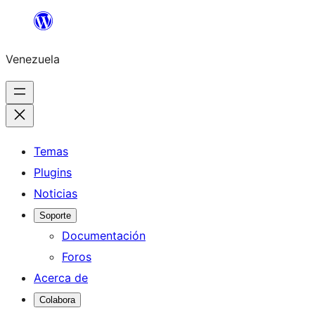
Saltar
al
Venezuela
contenido
Temas
Plugins
Noticias
Soporte
Documentación
Foros
Acerca de
Colabora