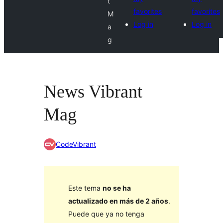
t
favorites
favorites
M
Log in
Log in
a
g
News Vibrant
Mag
CodeVibrant
Este tema
no se ha
actualizado en más de 2 años
.
Puede que ya no tenga