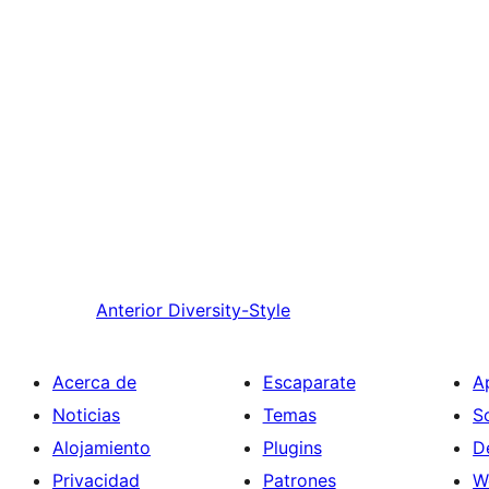
Anterior
Diversity-Style
Acerca de
Escaparate
A
Noticias
Temas
S
Alojamiento
Plugins
D
Privacidad
Patrones
W