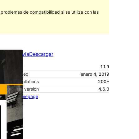
roblemas de compatibilidad si se utiliza con las
Vista previa
Descargar
Versión
1.1.9
Last updated
enero 4, 2019
Active installations
200+
WordPress version
4.6.0
Theme homepage