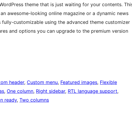
WordPress theme that is just waiting for your contents. Thi
te an awesome-looking online magazine or a dynamic news
is fully-customizable using the advanced theme customizer
ures and options you can upgrade to the premium version
tom header
, 
Custom menu
, 
Featured images
, 
Flexible
as
, 
One column
, 
Right sidebar
, 
RTL language support
, 
on ready
, 
Two columns