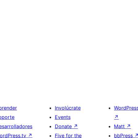
prender
Involúcrate
WordPres
oporte
Events
↗
esarrolladores
Donate
↗
Matt
↗
ordPress.tv
↗
Five for the
bbPress