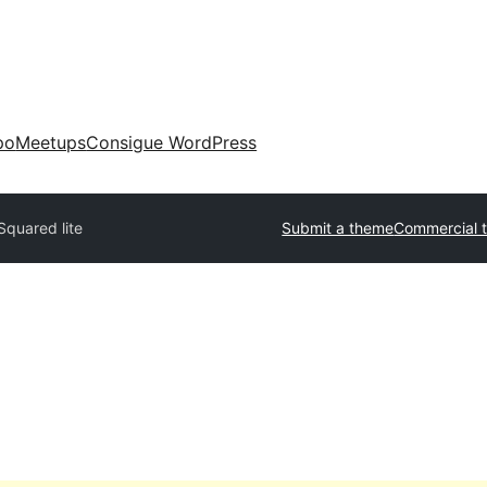
po
Meetups
Consigue WordPress
quared lite
Submit a theme
Commercial 