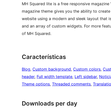
MH Squared lite is a free responsive magazine 
magazine theme gives you the ability to crea
website using a modern and sleek layout that 
and an array of custom widgets. For more feat
of MH Squared.
Características
Blog
, 
Custom background
, 
Custom colors
, 
Cus
header
, 
Full width template
, 
Left sidebar
, 
Notici
Theme options
, 
Threaded comments
, 
Translati
Downloads per day