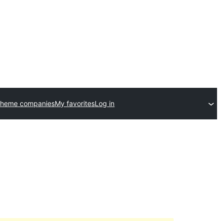
theme companies
My favorites
Log in