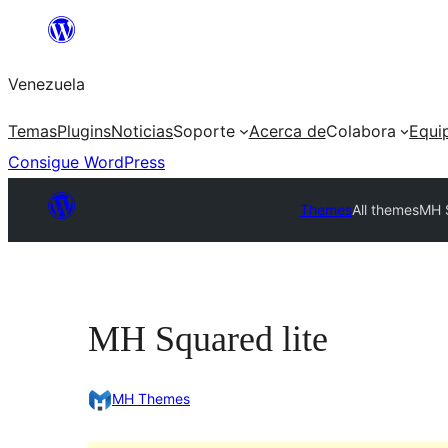
Saltar
al
Venezuela
contenido
Temas
Plugins
Noticias
Soporte
Acerca de
Colabora
Equi
Consigue WordPress
Themes
All themes
MH S
MH Squared lite
MH Themes