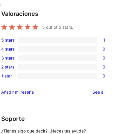
s
Valoraciones
5
out of 5 stars.
5 stars
1
1
4 stars
0
5-
0
3 stars
0
star
4-
0
review
2 stars
0
star
3-
0
reviews
1 star
0
star
2-
0
reviews
star
1-
reviews
Añadir mi reseña
See all
reviews
star
reviews
Soporte
¿Tienes algo que decir? ¿Necesitas ayuda?