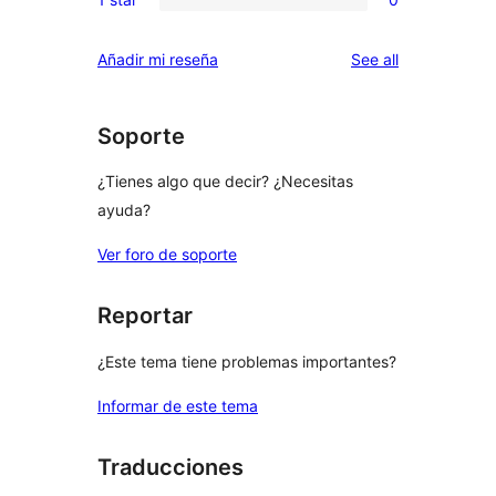
star
2-
0
reviews
star
1-
reviews
Añadir mi reseña
See all
reviews
star
reviews
Soporte
¿Tienes algo que decir? ¿Necesitas
ayuda?
Ver foro de soporte
Reportar
¿Este tema tiene problemas importantes?
Informar de este tema
Traducciones