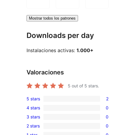
Mostrar todos los patrones
Downloads per day
Instalaciones activas:
1.000+
Valoraciones
5
out of 5 stars.
5 stars
2
2
4 stars
0
5-
0
3 stars
0
star
4-
0
reviews
2 stars
0
star
3-
0
reviews
1 star
0