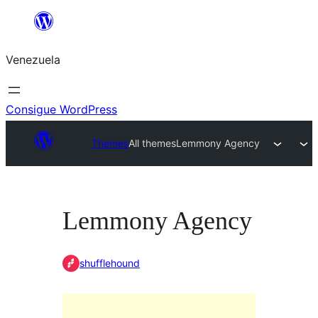
Saltar
al
Venezuela
contenido
Consigue WordPress
Themes
All themes
Lemmony Agency
Lemmony Agency
shufflehound