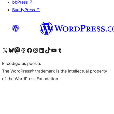
bbPress
↗
BuddyPress
↗
Visit our X (formerly Twitter) account
Visit our Bluesky account
Visit our Mastodon account
Visit our Threads account
Visita nuestra página de Facebook
Visita nuestra cuenta de Instagram
Visita nuestra cuenta de LinkedIn
Visit our TikTok account
Visita nuestro canal de YouTube
Visit our Tumblr account
El código es poesía.
The WordPress® trademark is the intellectual property
of the WordPress Foundation.