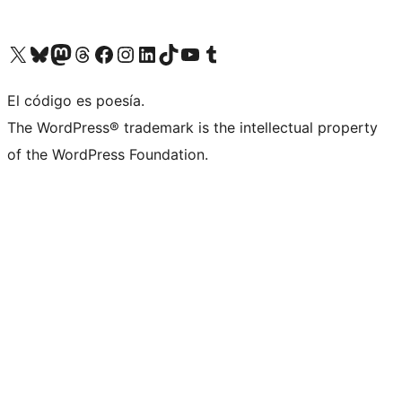
Visit our X (formerly Twitter) account
Visit our Bluesky account
Visit our Mastodon account
Visit our Threads account
Visita nuestra página de Facebook
Visita nuestra cuenta de Instagram
Visita nuestra cuenta de LinkedIn
Visit our TikTok account
Visita nuestro canal de YouTube
Visit our Tumblr account
El código es poesía.
The WordPress® trademark is the intellectual property
of the WordPress Foundation.