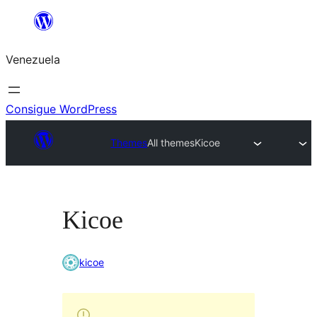
Saltar
al
Venezuela
contenido
Consigue WordPress
Themes
All themes
Kicoe
Kicoe
kicoe