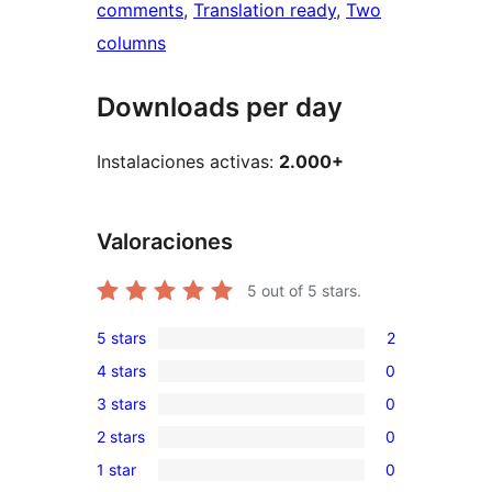
comments
, 
Translation ready
, 
Two
columns
Downloads per day
Instalaciones activas:
2.000+
Valoraciones
5
out of 5 stars.
5 stars
2
2
4 stars
0
5-
0
3 stars
0
star
4-
0
reviews
2 stars
0
star
3-
0
reviews
1 star
0
star
2-
0