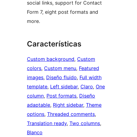
social links, support for Contact
Form 7, eight post formats and
more.
Características
Custom background
, 
Custom
colors
, 
Custom menu
, 
Featured
images
, 
Diseño fluido
, 
Full width
template
, 
Left sidebar
, 
Claro
, 
One
column
, 
Post formats
, 
Diseño
adaptable
, 
Right sidebar
, 
Theme
options
, 
Threaded comments
, 
Translation ready
, 
Two columns
, 
Blanco