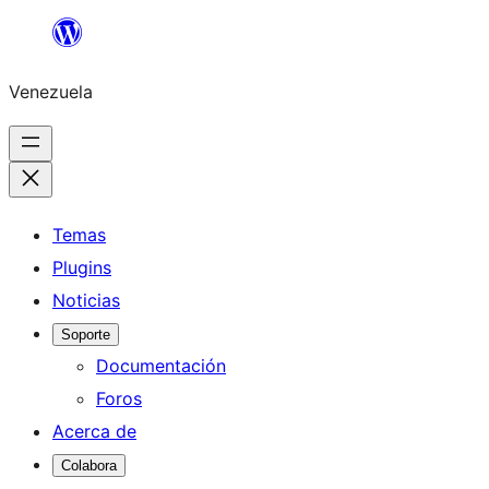
Saltar
al
Venezuela
contenido
Temas
Plugins
Noticias
Soporte
Documentación
Foros
Acerca de
Colabora