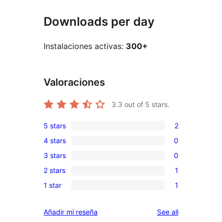
Downloads per day
Instalaciones activas:
300+
Valoraciones
3.3
out of 5 stars.
5 stars
2
2
4 stars
0
5-
0
3 stars
0
star
4-
0
reviews
2 stars
1
star
3-
1
reviews
1 star
1
star
2-
1
reviews
star
1-
reviews
Añadir mi reseña
See all
review
star