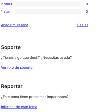
review
2 stars
0
star
3-
0
reviews
1 star
0
star
2-
0
reviews
star
1-
reviews
Añadir mi reseña
See all
reviews
star
reviews
Soporte
¿Tienes algo que decir? ¿Necesitas ayuda?
Ver foro de soporte
Reportar
¿Este tema tiene problemas importantes?
Informar de este tema