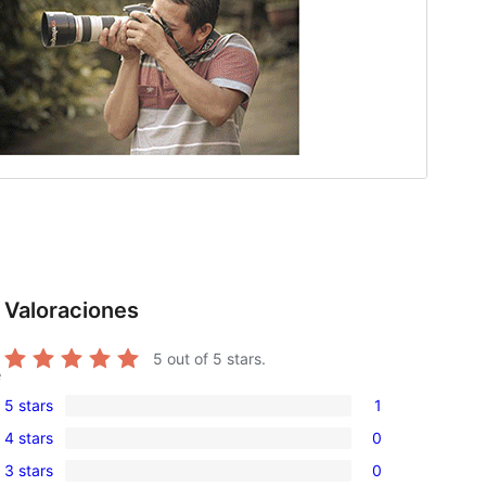
Valoraciones
5
out of 5 stars.
e
5 stars
1
1
4 stars
0
5-
0
3 stars
0
star
4-
0