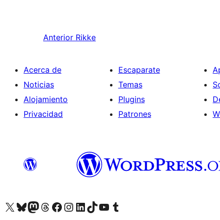
Anterior
Rikke
Acerca de
Escaparate
A
Noticias
Temas
S
Alojamiento
Plugins
D
Privacidad
Patrones
W
Visit our X (formerly Twitter) account
Visit our Bluesky account
Visit our Mastodon account
Visit our Threads account
Visita nuestra página de Facebook
Visita nuestra cuenta de Instagram
Visita nuestra cuenta de LinkedIn
Visit our TikTok account
Visita nuestro canal de YouTube
Visit our Tumblr account