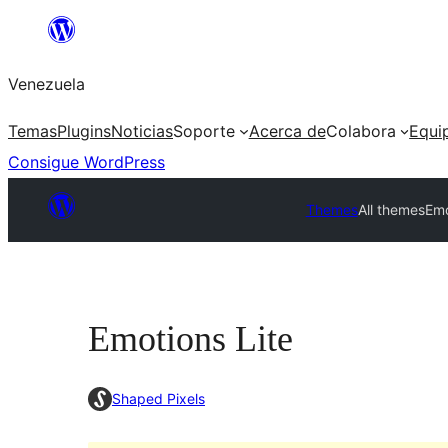
Saltar
al
Venezuela
contenido
Temas
Plugins
Noticias
Soporte
Acerca de
Colabora
Equi
Consigue WordPress
Themes
All themes
Emo
Emotions Lite
Shaped Pixels