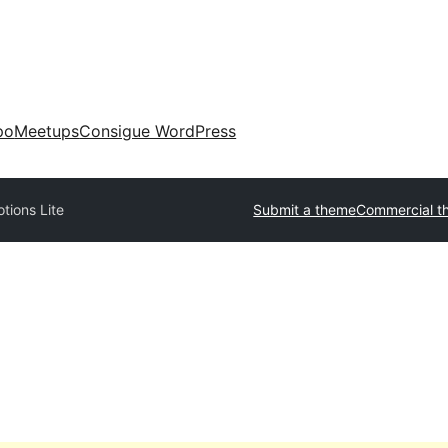
po
Meetups
Consigue WordPress
tions Lite
Submit a theme
Commercial t