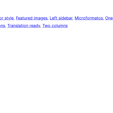
or style
, 
Featured images
, 
Left sidebar
, 
Microformatos
, 
One
ons
, 
Translation ready
, 
Two columns