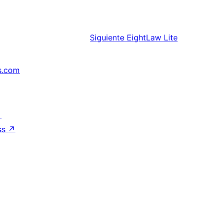
Siguiente
EightLaw Lite
s.com
↗
ss
↗