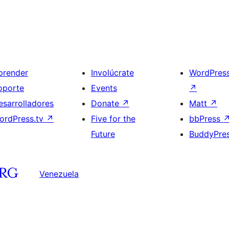
prender
Involúcrate
WordPres
oporte
Events
↗
esarrolladores
Donate
↗
Matt
↗
ordPress.tv
↗
Five for the
bbPress
Future
BuddyPre
Venezuela