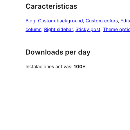
Características
Blog
, 
Custom background
, 
Custom colors
, 
Edit
column
, 
Right sidebar
, 
Sticky post
, 
Theme opti
Downloads per day
Instalaciones activas:
100+