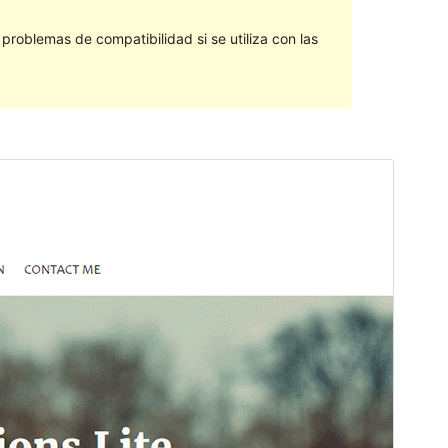
roblemas de compatibilidad si se utiliza con las
Vista previa
Descargar
Versión
1.0.5
Last updated
noviembre 7, 2016
Active installations
100+
WordPress version
4.0
Theme homepage