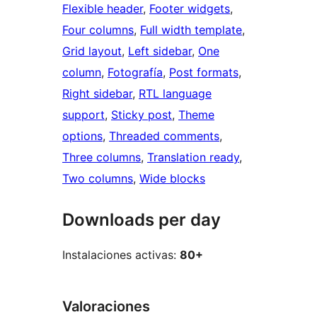
Flexible header
, 
Footer widgets
, 
Four columns
, 
Full width template
, 
Grid layout
, 
Left sidebar
, 
One
column
, 
Fotografía
, 
Post formats
, 
Right sidebar
, 
RTL language
support
, 
Sticky post
, 
Theme
options
, 
Threaded comments
, 
Three columns
, 
Translation ready
, 
Two columns
, 
Wide blocks
Downloads per day
Instalaciones activas:
80+
Valoraciones