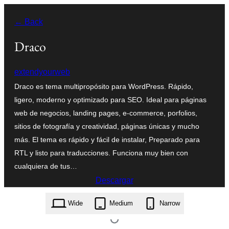
Saltar
← Back
al
contenido
Draco
extendyourweb
Draco es tema multipropósito para WordPress. Rápido,
ligero, moderno y optimizado para SEO. Ideal para páginas
web de negocios, landing pages, e-commerce, porfolios,
sitios de fotografía y creatividad, páginas únicas y mucho
más. El tema es rápido y fácil de instalar, Preparado para
RTL y listo para traducciones. Funciona muy bien con
cualquiera de tus…
Descargar
draco.1.3.zip
Wide
Medium
Narrow