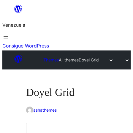
Saltar
al
Venezuela
contenido
Consigue WordPress
Themes
All themes
Doyel Grid
Doyel Grid
ashathemes