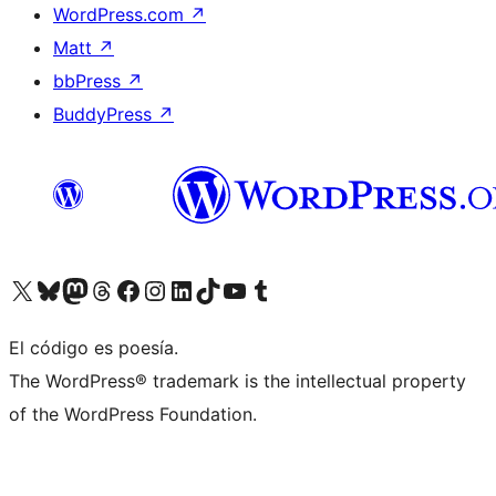
WordPress.com
↗
Matt
↗
bbPress
↗
BuddyPress
↗
Visit our X (formerly Twitter) account
Visit our Bluesky account
Visit our Mastodon account
Visit our Threads account
Visita nuestra página de Facebook
Visita nuestra cuenta de Instagram
Visita nuestra cuenta de LinkedIn
Visit our TikTok account
Visita nuestro canal de YouTube
Visit our Tumblr account
El código es poesía.
The WordPress® trademark is the intellectual property
of the WordPress Foundation.