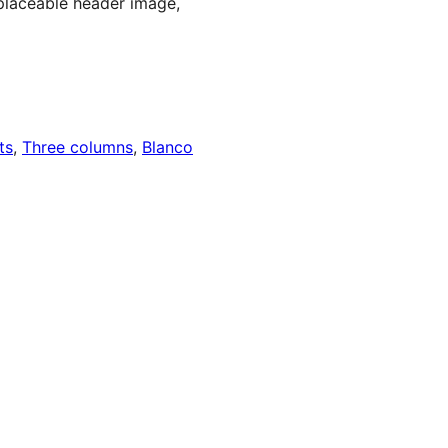
laceable header image,
ts
, 
Three columns
, 
Blanco