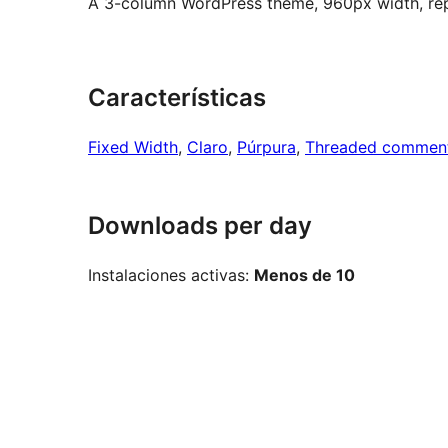
A 3-column WordPress theme, 960px width, rep
Características
Fixed Width
, 
Claro
, 
Púrpura
, 
Threaded commen
Downloads per day
Instalaciones activas:
Menos de 10