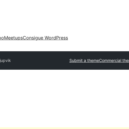
po
Meetups
Consigue WordPress
jupvik
Submit a theme
Commercial th