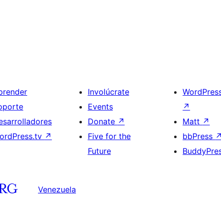
prender
Involúcrate
WordPres
oporte
Events
↗
esarrolladores
Donate
↗
Matt
↗
ordPress.tv
↗
Five for the
bbPress
Future
BuddyPre
Venezuela