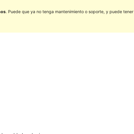
ños
. Puede que ya no tenga mantenimiento o soporte, y puede tener p