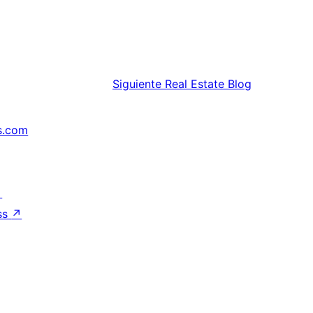
Siguiente
Real Estate Blog
s.com
↗
ss
↗