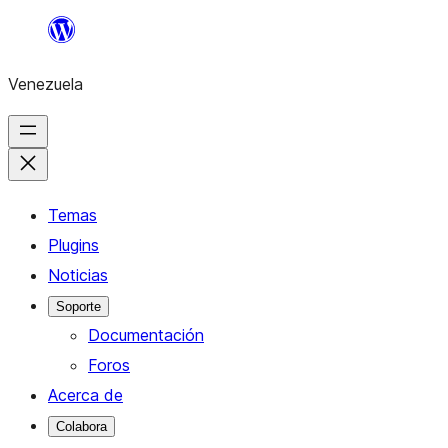
Saltar
al
Venezuela
contenido
Temas
Plugins
Noticias
Soporte
Documentación
Foros
Acerca de
Colabora