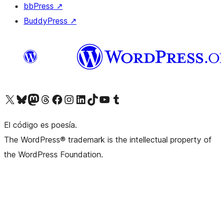
bbPress
↗
BuddyPress
↗
Visit our X (formerly Twitter) account
Visit our Bluesky account
Visit our Mastodon account
Visit our Threads account
Visita nuestra página de Facebook
Visita nuestra cuenta de Instagram
Visita nuestra cuenta de LinkedIn
Visit our TikTok account
Visita nuestro canal de YouTube
Visit our Tumblr account
El código es poesía.
The WordPress® trademark is the intellectual property of
the WordPress Foundation.