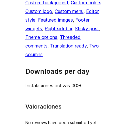
Custom background
, 
Custom colors
, 
Custom logo
, 
Custom menu
, 
Editor
style
, 
Featured images
, 
Footer
widgets
, 
Right sidebar
, 
Sticky post
, 
Theme options
, 
Threaded
comments
, 
Translation ready
, 
Two
columns
Downloads per day
Instalaciones activas:
30+
Valoraciones
No reviews have been submitted yet.