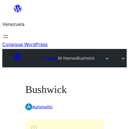
Saltar
al
Venezuela
contenido
Consigue WordPress
Themes
All themes
Bushwick
Bushwick
Automattic