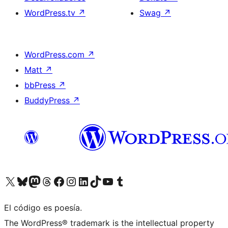
WordPress.tv
↗
Swag
↗
WordPress.com
↗
Matt
↗
bbPress
↗
BuddyPress
↗
Visit our X (formerly Twitter) account
Visit our Bluesky account
Visit our Mastodon account
Visit our Threads account
Visita nuestra página de Facebook
Visita nuestra cuenta de Instagram
Visita nuestra cuenta de LinkedIn
Visit our TikTok account
Visita nuestro canal de YouTube
Visit our Tumblr account
El código es poesía.
The WordPress® trademark is the intellectual property