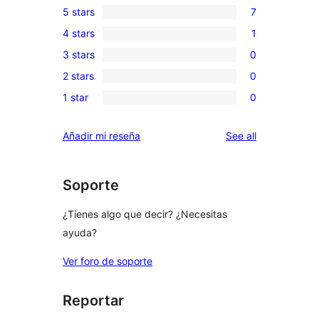
5 stars
7
7
4 stars
1
5-
1
3 stars
0
star
4-
0
reviews
2 stars
0
star
3-
0
review
1 star
0
star
2-
0
reviews
star
1-
reviews
Añadir mi reseña
See all
reviews
star
reviews
Soporte
¿Tienes algo que decir? ¿Necesitas
ayuda?
Ver foro de soporte
Reportar