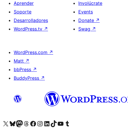
Aprender
Involúcrate
Soporte
Events
Desarrolladores
Donate
↗
WordPress.tv
↗
Swag
↗
WordPress.com
↗
Matt
↗
bbPress
↗
BuddyPress
↗
Visit our X (formerly Twitter) account
Visit our Bluesky account
Visit our Mastodon account
Visit our Threads account
Visita nuestra página de Facebook
Visita nuestra cuenta de Instagram
Visita nuestra cuenta de LinkedIn
Visit our TikTok account
Visita nuestro canal de YouTube
Visit our Tumblr account