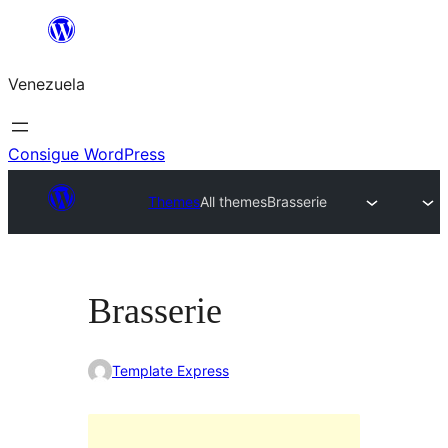
Saltar
al
Venezuela
contenido
Consigue WordPress
Themes
All themes
Brasserie
Brasserie
Template Express