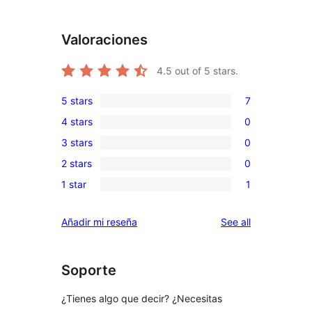
Valoraciones
4.5
out of 5 stars.
5 stars
7
7
4 stars
0
5-
0
3 stars
0
star
4-
0
reviews
2 stars
0
star
3-
0
reviews
1 star
1
star
2-
1
reviews
star
1-
reviews
Añadir mi reseña
See all
reviews
star
review
Soporte
¿Tienes algo que decir? ¿Necesitas