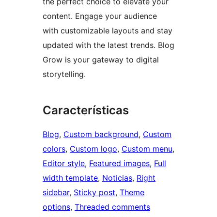
the perfect choice to elevate your
content. Engage your audience
with customizable layouts and stay
updated with the latest trends. Blog
Grow is your gateway to digital
storytelling.
Características
Blog
, 
Custom background
, 
Custom
colors
, 
Custom logo
, 
Custom menu
, 
Editor style
, 
Featured images
, 
Full
width template
, 
Noticias
, 
Right
sidebar
, 
Sticky post
, 
Theme
options
, 
Threaded comments