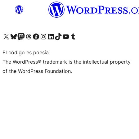
Visit our X (formerly Twitter) account
Visit our Bluesky account
Visit our Mastodon account
Visit our Threads account
Visita nuestra página de Facebook
Visita nuestra cuenta de Instagram
Visita nuestra cuenta de LinkedIn
Visit our TikTok account
Visita nuestro canal de YouTube
Visit our Tumblr account
El código es poesía.
The WordPress® trademark is the intellectual property
of the WordPress Foundation.