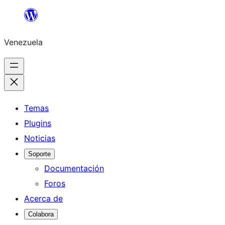
Saltar
al
Venezuela
contenido
Temas
Plugins
Noticias
Soporte
Documentación
Foros
Acerca de
Colabora