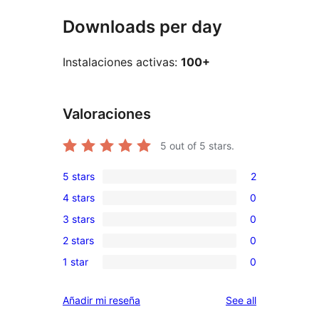
Downloads per day
Instalaciones activas:
100+
Valoraciones
5
out of 5 stars.
5 stars
2
2
4 stars
0
5-
0
3 stars
0
star
4-
0
reviews
2 stars
0
star
3-
0
reviews
1 star
0
star
2-
0
reviews
star
1-
reviews
Añadir mi reseña
See all
reviews
star