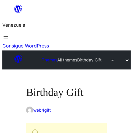
Saltar
al
Venezuela
contenido
Consigue WordPress
Themes
All themes
Birthday Gift
Birthday Gift
web4gift