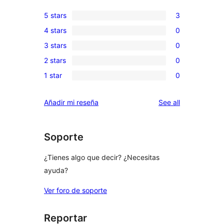
5 stars
3
3
4 stars
0
5-
0
3 stars
0
star
4-
0
reviews
2 stars
0
star
3-
0
reviews
1 star
0
star
2-
0
reviews
star
1-
reviews
Añadir mi reseña
See all
reviews
star
reviews
Soporte
¿Tienes algo que decir? ¿Necesitas
ayuda?
Ver foro de soporte
Reportar