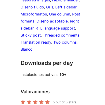
Featured images
, 
Flexible header
, 
Diseño fluido
, 
Gris
, 
Left sidebar
, 
Microformatos
, 
One column
, 
Post
formats
, 
Diseño adaptable
, 
Right
sidebar
, 
RTL language support
, 
Sticky post
, 
Threaded comments
, 
Translation ready
, 
Two columns
, 
Blanco
Downloads per day
Instalaciones activas:
10+
Valoraciones
5
out of 5 stars.