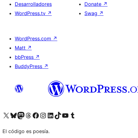
Desarrolladores
Donate
↗
WordPress.tv
↗
Swag
↗
WordPress.com
↗
Matt
↗
bbPress
↗
BuddyPress
↗
Visit our X (formerly Twitter) account
Visit our Bluesky account
Visit our Mastodon account
Visit our Threads account
Visita nuestra página de Facebook
Visita nuestra cuenta de Instagram
Visita nuestra cuenta de LinkedIn
Visit our TikTok account
Visita nuestro canal de YouTube
Visit our Tumblr account
El código es poesía.