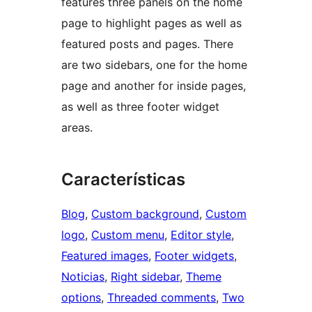
features three panels on the home
page to highlight pages as well as
featured posts and pages. There
are two sidebars, one for the home
page and another for inside pages,
as well as three footer widget
areas.
Características
Blog
, 
Custom background
, 
Custom
logo
, 
Custom menu
, 
Editor style
, 
Featured images
, 
Footer widgets
, 
Noticias
, 
Right sidebar
, 
Theme
options
, 
Threaded comments
, 
Two