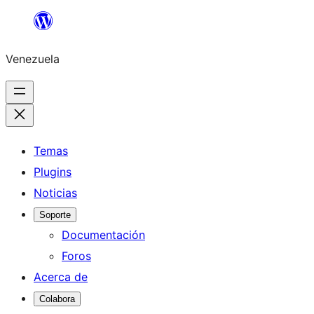
Saltar
al
Venezuela
contenido
Temas
Plugins
Noticias
Soporte
Documentación
Foros
Acerca de
Colabora