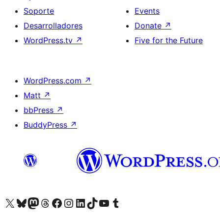
Soporte
Events
Desarrolladores
Donate
↗
WordPress.tv
↗
Five for the Future
WordPress.com
↗
Matt
↗
bbPress
↗
BuddyPress
↗
Visit our X (formerly Twitter) account
Visit our Bluesky account
Visit our Mastodon account
Visit our Threads account
Visita nuestra página de Facebook
Visita nuestra cuenta de Instagram
Visita nuestra cuenta de LinkedIn
Visit our TikTok account
Visita nuestro canal de YouTube
Visit our Tumblr account