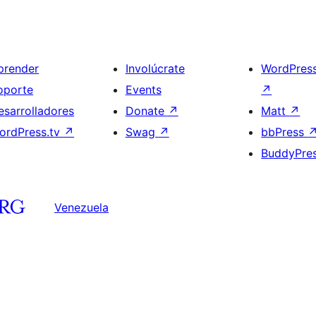
prender
Involúcrate
WordPres
oporte
Events
↗
esarrolladores
Donate
↗
Matt
↗
ordPress.tv
↗
Swag
↗
bbPress
BuddyPre
Venezuela