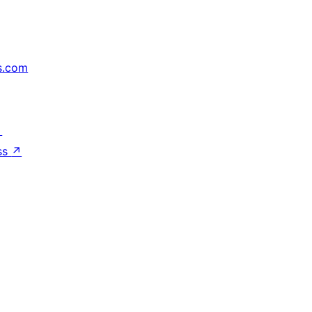
s.com
↗
ss
↗