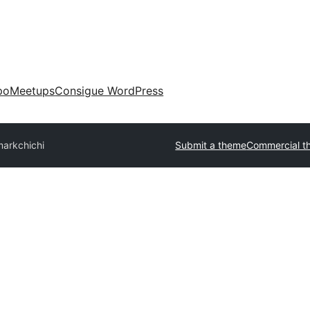
po
Meetups
Consigue WordPress
mark
chichi
Submit a theme
Commercial t