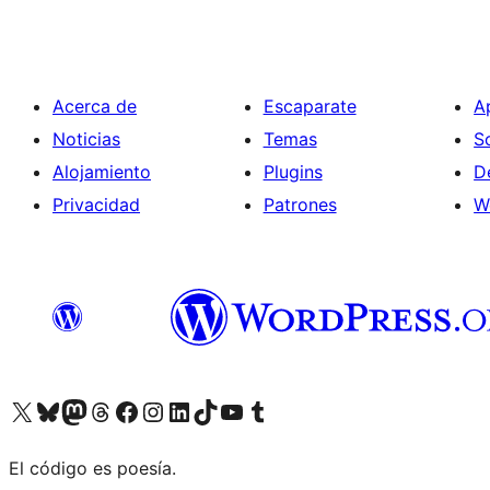
Acerca de
Escaparate
A
Noticias
Temas
S
Alojamiento
Plugins
D
Privacidad
Patrones
W
Visit our X (formerly Twitter) account
Visit our Bluesky account
Visit our Mastodon account
Visit our Threads account
Visita nuestra página de Facebook
Visita nuestra cuenta de Instagram
Visita nuestra cuenta de LinkedIn
Visit our TikTok account
Visita nuestro canal de YouTube
Visit our Tumblr account
El código es poesía.