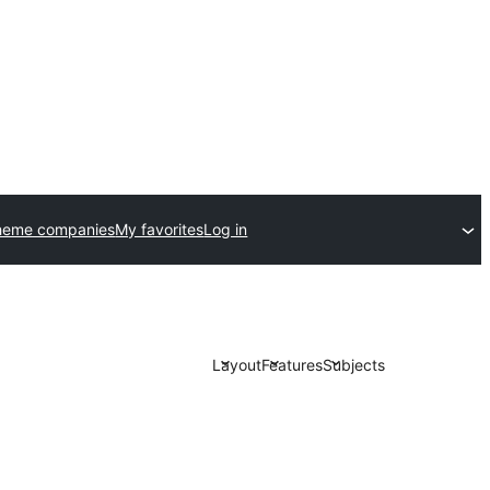
heme companies
My favorites
Log in
Layout
Features
Subjects