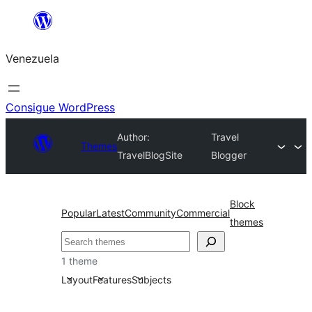
Saltar
al
Venezuela
contenido
Consigue WordPress
Author:
Travel
Themes
TravelBlogSite
Blogger
Block
Popular
Latest
Community
Commercial
themes
Buscar
1 theme
Layout
Features
Subjects