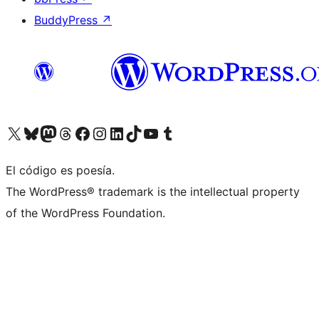
BuddyPress
↗
Visit our X (formerly Twitter) account
Visit our Bluesky account
Visit our Mastodon account
Visit our Threads account
Visita nuestra página de Facebook
Visita nuestra cuenta de Instagram
Visita nuestra cuenta de LinkedIn
Visit our TikTok account
Visita nuestro canal de YouTube
Visit our Tumblr account
El código es poesía.
The WordPress® trademark is the intellectual property
of the WordPress Foundation.