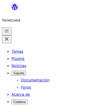
Saltar
al
Venezuela
contenido
Temas
Plugins
Noticias
Soporte
Documentación
Foros
Acerca de
Colabora