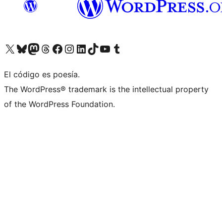
Visit our X (formerly Twitter) account
Visit our Bluesky account
Visit our Mastodon account
Visit our Threads account
Visita nuestra página de Facebook
Visita nuestra cuenta de Instagram
Visita nuestra cuenta de LinkedIn
Visit our TikTok account
Visita nuestro canal de YouTube
Visit our Tumblr account
El código es poesía.
The WordPress® trademark is the intellectual property
of the WordPress Foundation.