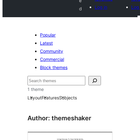
e
Log in
Log 
d
Popular
Latest
Community
Commercial
Block themes
Buscar
1 theme
Layout
Features
Subjects
Author: themeshaker