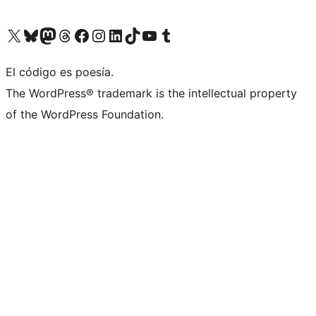
Visit our X (formerly Twitter) account
Visit our Bluesky account
Visit our Mastodon account
Visit our Threads account
Visita nuestra página de Facebook
Visita nuestra cuenta de Instagram
Visita nuestra cuenta de LinkedIn
Visit our TikTok account
Visita nuestro canal de YouTube
Visit our Tumblr account
El código es poesía.
The WordPress® trademark is the intellectual property
of the WordPress Foundation.