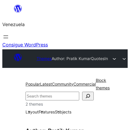
Saltar
al
Venezuela
contenido
Consigue WordPress
Themes
Author: Pratik Kumar
QuotesIn
Block
Popular
Latest
Community
Commercial
themes
Buscar
2 themes
Layout
Features
Subjects