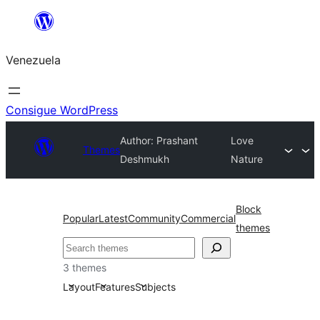
Saltar
al
Venezuela
contenido
Consigue WordPress
Author: Prashant
Love
Themes
Deshmukh
Nature
Block
Popular
Latest
Community
Commercial
themes
Buscar
3 themes
Layout
Features
Subjects