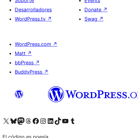
Soporte
Events
Desarrolladores
Donate
↗
WordPress.tv
↗
Swag
↗
WordPress.com
↗
Matt
↗
bbPress
↗
BuddyPress
↗
Visit our X (formerly Twitter) account
Visit our Bluesky account
Visit our Mastodon account
Visit our Threads account
Visita nuestra página de Facebook
Visita nuestra cuenta de Instagram
Visita nuestra cuenta de LinkedIn
Visit our TikTok account
Visita nuestro canal de YouTube
Visit our Tumblr account
El código es poesía.