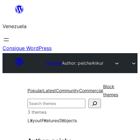
Saltar
al
Venezuela
contenido
Consigue WordPress
Themes
Author: peiche
Ankur
Block
Popular
Latest
Community
Commercial
themes
Buscar
3 themes
Layout
Features
Subjects