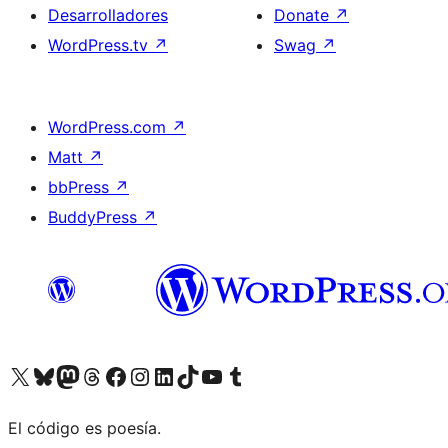
Desarrolladores
Donate
↗
WordPress.tv
↗
Swag
↗
WordPress.com
↗
Matt
↗
bbPress
↗
BuddyPress
↗
Visit our X (formerly Twitter) account
Visit our Bluesky account
Visit our Mastodon account
Visit our Threads account
Visita nuestra página de Facebook
Visita nuestra cuenta de Instagram
Visita nuestra cuenta de LinkedIn
Visit our TikTok account
Visita nuestro canal de YouTube
Visit our Tumblr account
El código es poesía.