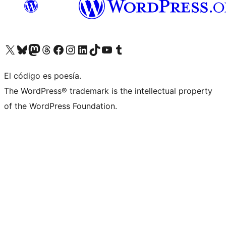
Visit our X (formerly Twitter) account
Visit our Bluesky account
Visit our Mastodon account
Visit our Threads account
Visita nuestra página de Facebook
Visita nuestra cuenta de Instagram
Visita nuestra cuenta de LinkedIn
Visit our TikTok account
Visita nuestro canal de YouTube
Visit our Tumblr account
El código es poesía.
The WordPress® trademark is the intellectual property
of the WordPress Foundation.