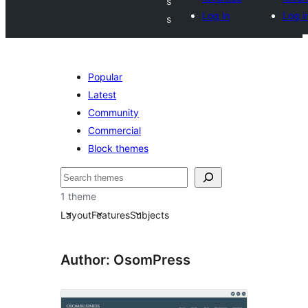
s
Log in
Log i
s
Popular
Latest
Community
Commercial
Block themes
Buscar
1 theme
Layout
Features
Subjects
Author: OsomPress