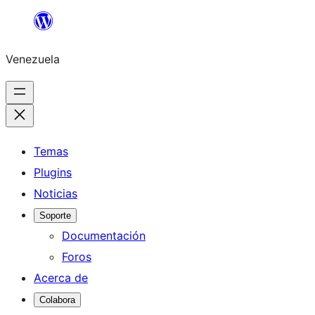
Saltar
al
Venezuela
contenido
Temas
Plugins
Noticias
Soporte
Documentación
Foros
Acerca de
Colabora