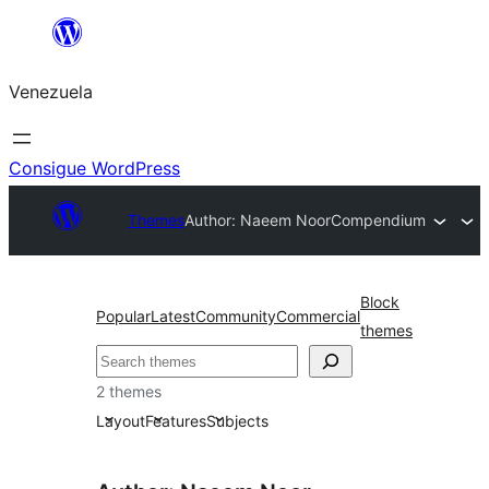
Saltar
al
Venezuela
contenido
Consigue WordPress
Themes
Author: Naeem Noor
Compendium
Block
Popular
Latest
Community
Commercial
themes
Buscar
2 themes
Layout
Features
Subjects