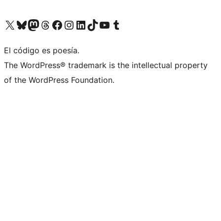
Visit our X (formerly Twitter) account
Visit our Bluesky account
Visit our Mastodon account
Visit our Threads account
Visita nuestra página de Facebook
Visita nuestra cuenta de Instagram
Visita nuestra cuenta de LinkedIn
Visit our TikTok account
Visita nuestro canal de YouTube
Visit our Tumblr account
El código es poesía.
The WordPress® trademark is the intellectual property
of the WordPress Foundation.