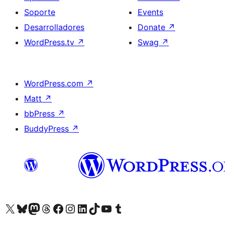
Soporte
Events
Desarrolladores
Donate
↗
WordPress.tv
↗
Swag
↗
WordPress.com
↗
Matt
↗
bbPress
↗
BuddyPress
↗
Visit our X (formerly Twitter) account
Visit our Bluesky account
Visit our Mastodon account
Visit our Threads account
Visita nuestra página de Facebook
Visita nuestra cuenta de Instagram
Visita nuestra cuenta de LinkedIn
Visit our TikTok account
Visita nuestro canal de YouTube
Visit our Tumblr account