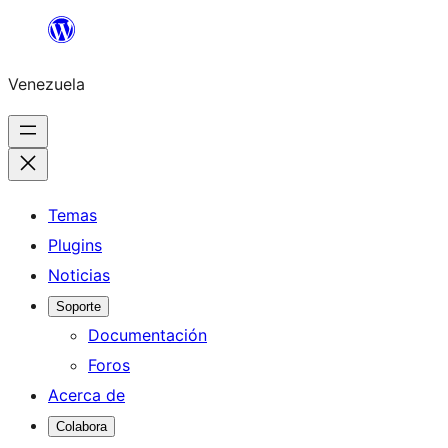
Saltar
al
Venezuela
contenido
Temas
Plugins
Noticias
Soporte
Documentación
Foros
Acerca de
Colabora