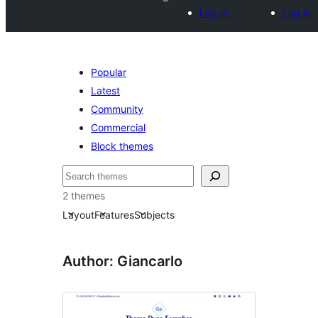
Log in
Log in
Popular
Latest
Community
Commercial
Block themes
Buscar
2 themes
Layout
Features
Subjects
Author: Giancarlo