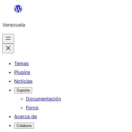
Saltar
al
Venezuela
contenido
Temas
Plugins
Noticias
Soporte
Documentación
Foros
Acerca de
Colabora