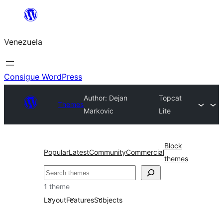
Saltar
al
Venezuela
contenido
Consigue WordPress
Author: Dejan
Topcat
Themes
Markovic
Lite
Block
Popular
Latest
Community
Commercial
themes
Buscar
1 theme
Layout
Features
Subjects