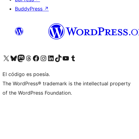
BuddyPress
↗
Visit our X (formerly Twitter) account
Visit our Bluesky account
Visit our Mastodon account
Visit our Threads account
Visita nuestra página de Facebook
Visita nuestra cuenta de Instagram
Visita nuestra cuenta de LinkedIn
Visit our TikTok account
Visita nuestro canal de YouTube
Visit our Tumblr account
El código es poesía.
The WordPress® trademark is the intellectual property
of the WordPress Foundation.