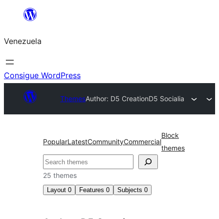
Saltar
al
Venezuela
contenido
Consigue WordPress
Themes
Author: D5 Creation
D5 Socialia
Block
Popular
Latest
Community
Commercial
themes
Buscar
25 themes
Layout
0
Features
0
Subjects
0