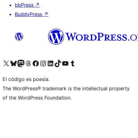
bbPress
↗
BuddyPress
↗
Visit our X (formerly Twitter) account
Visit our Bluesky account
Visit our Mastodon account
Visit our Threads account
Visita nuestra página de Facebook
Visita nuestra cuenta de Instagram
Visita nuestra cuenta de LinkedIn
Visit our TikTok account
Visita nuestro canal de YouTube
Visit our Tumblr account
El código es poesía.
The WordPress® trademark is the intellectual property
of the WordPress Foundation.