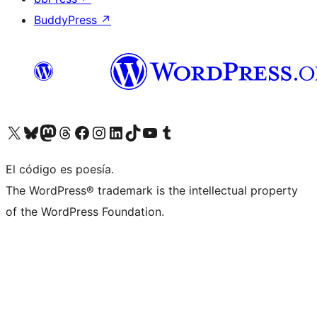
BuddyPress
↗
Visit our X (formerly Twitter) account
Visit our Bluesky account
Visit our Mastodon account
Visit our Threads account
Visita nuestra página de Facebook
Visita nuestra cuenta de Instagram
Visita nuestra cuenta de LinkedIn
Visit our TikTok account
Visita nuestro canal de YouTube
Visit our Tumblr account
El código es poesía.
The WordPress® trademark is the intellectual property
of the WordPress Foundation.