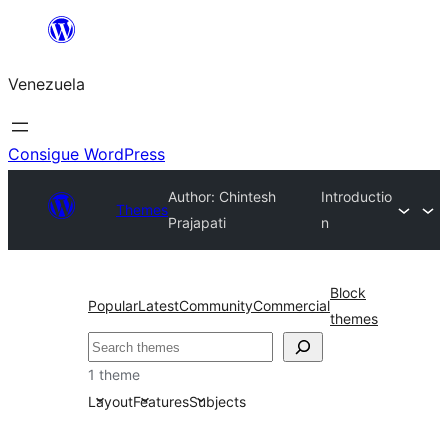
Saltar
al
Venezuela
contenido
Consigue WordPress
Author: Chintesh
Introductio
Themes
Prajapati
n
Block
Popular
Latest
Community
Commercial
themes
Buscar
1 theme
Layout
Features
Subjects