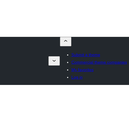
Submit a theme
Commercial theme companies
My favorites
Log in