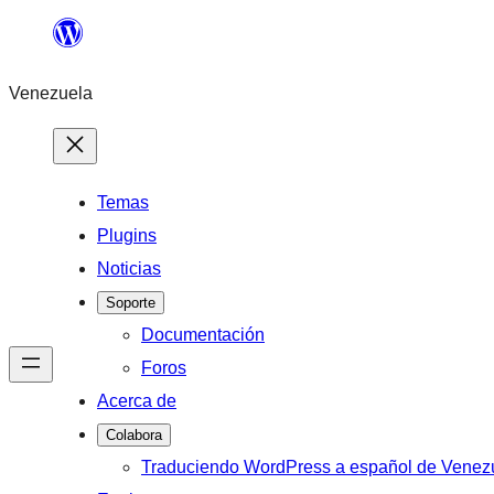
Saltar
al
Venezuela
contenido
Temas
Plugins
Noticias
Soporte
Documentación
Foros
Acerca de
Colabora
Traduciendo WordPress a español de Venez