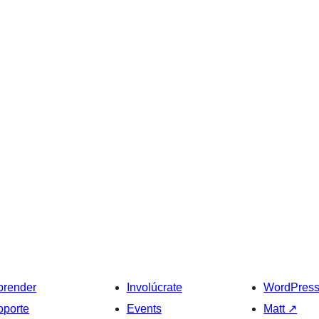
prender
Involúcrate
WordPres
oporte
Events
Matt
↗