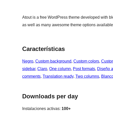
Atout is a free WordPress theme developed with blo
as well as many awesome theme options available 
Características
Negro
, 
Custom background
, 
Custom colors
, 
Custo
sidebar
, 
Claro
, 
One column
, 
Post formats
, 
Diseño a
comments
, 
Translation ready
, 
Two columns
, 
Blanc
Downloads per day
Instalaciones activas:
100+