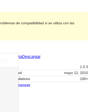
blemas de compatibilidad si se utiliza con las
Vista previa
Descargar
Versión
1.0.3
Last updated
mayo 12, 2015
Active installations
100+
Theme homepage