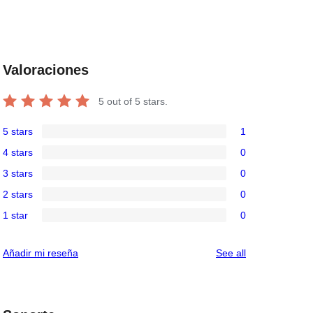
Valoraciones
5
out of 5 stars.
5 stars
1
1
4 stars
0
5-
0
3 stars
0
star
4-
0
review
2 stars
0
star
3-
0
reviews
1 star
0
star
2-
0
reviews
star
1-
reviews
Añadir mi reseña
See all
reviews
star
reviews