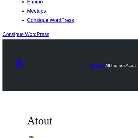
Equipo
Meetups
Consigue WordPress
Consigue WordPress
Themes
All themes
Atout
Atout