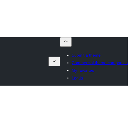
Submit a theme
Commercial theme companies
My favorites
Log in