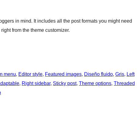
ggers in mind. It includes all the post formats you might need
right from the theme customizer.
m menu
, 
Editor style
, 
Featured images
, 
Diseño fluido
, 
Gris
, 
Left
daptable
, 
Right sidebar
, 
Sticky post
, 
Theme options
, 
Threaded
o