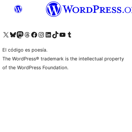
Visit our X (formerly Twitter) account
Visit our Bluesky account
Visit our Mastodon account
Visit our Threads account
Visita nuestra página de Facebook
Visita nuestra cuenta de Instagram
Visita nuestra cuenta de LinkedIn
Visit our TikTok account
Visita nuestro canal de YouTube
Visit our Tumblr account
El código es poesía.
The WordPress® trademark is the intellectual property
of the WordPress Foundation.