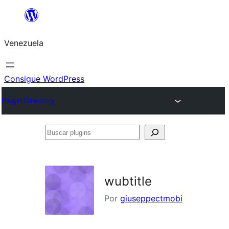
Saltar
al
Venezuela
contenido
Consigue WordPress
Plugin Directory
Buscar
plugins
wubtitle
Por
giuseppectmobi