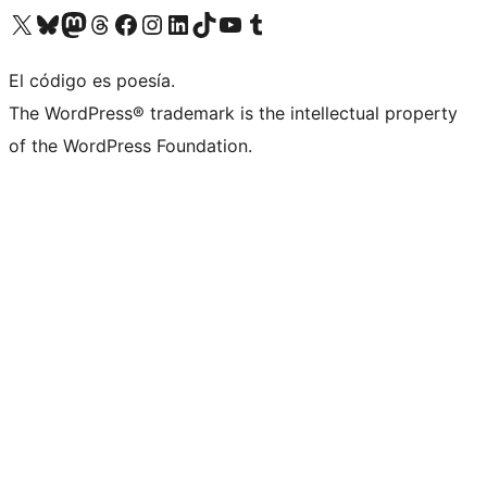
Visit our X (formerly Twitter) account
Visit our Bluesky account
Visit our Mastodon account
Visit our Threads account
Visita nuestra página de Facebook
Visita nuestra cuenta de Instagram
Visita nuestra cuenta de LinkedIn
Visit our TikTok account
Visita nuestro canal de YouTube
Visit our Tumblr account
El código es poesía.
The WordPress® trademark is the intellectual property
of the WordPress Foundation.