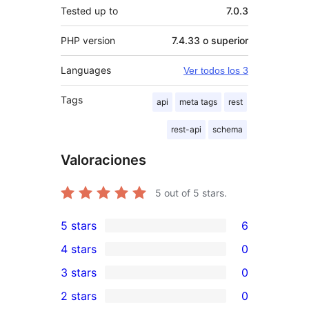
Tested up to
7.0.3
PHP version
7.4.33 o superior
Languages
Ver todos los 3
Tags
api
meta tags
rest
rest-api
schema
Valoraciones
5
out of 5 stars.
5 stars
6
6
4 stars
0
5-
0
3 stars
0
star
4-
0
2 stars
0
reviews
star
3-
0