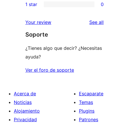
1 star
0
reviews
star
2-
0
reviews
star
1-
reviews
Your review
See all
reviews
star
Soporte
reviews
¿Tienes algo que decir? ¿Necesitas
ayuda?
Ver el foro de soporte
Acerca de
Escaparate
Noticias
Temas
Alojamiento
Plugins
Privacidad
Patrones