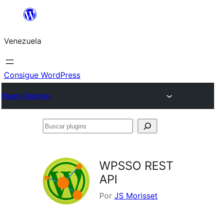
Saltar
al
Venezuela
contenido
Consigue WordPress
Plugin Directory
Buscar
plugins
WPSSO REST
API
Por
JS Morisset