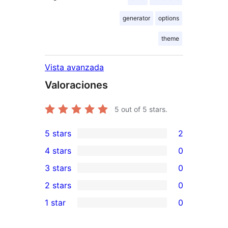
generator
options
theme
Vista avanzada
Valoraciones
5
out of 5 stars.
5 stars
2
2
4 stars
0
5-
0
3 stars
0
star
4-
0
2 stars
0
reviews
star
3-
0
1 star
0
reviews
star
2-
0
reviews
star
1-