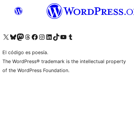
Visit our X (formerly Twitter) account
Visit our Bluesky account
Visit our Mastodon account
Visit our Threads account
Visita nuestra página de Facebook
Visita nuestra cuenta de Instagram
Visita nuestra cuenta de LinkedIn
Visit our TikTok account
Visita nuestro canal de YouTube
Visit our Tumblr account
El código es poesía.
The WordPress® trademark is the intellectual property
of the WordPress Foundation.