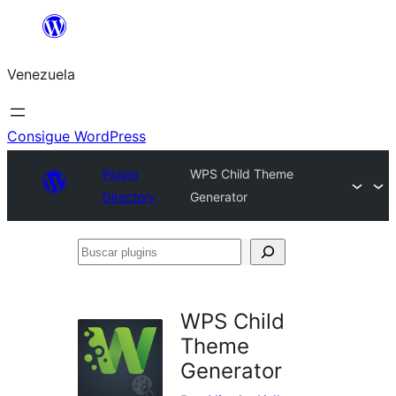
Saltar
al
Venezuela
contenido
Consigue WordPress
Plugin
WPS Child Theme
Directory
Generator
Buscar
plugins
WPS Child
Theme
Generator