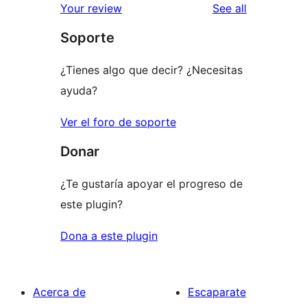
reviews
Your review
See all
reviews
star
Soporte
reviews
¿Tienes algo que decir? ¿Necesitas
ayuda?
Ver el foro de soporte
Donar
¿Te gustaría apoyar el progreso de
este plugin?
Dona a este plugin
Acerca de
Escaparate