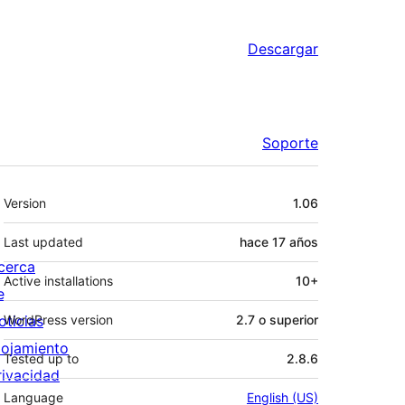
Descargar
Soporte
Meta
Version
1.06
Last updated
hace
17 años
cerca
Active installations
10+
e
oticias
WordPress version
2.7 o superior
lojamiento
Tested up to
2.8.6
rivacidad
Language
English (US)