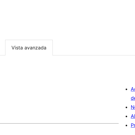
Vista avanzada
A
d
N
A
P