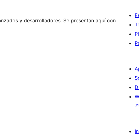
E
anzados y desarrolladores. Se presentan aquí con
T
P
P
A
S
D
W
I