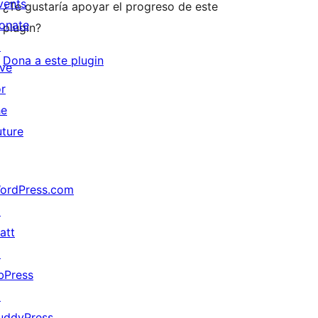
vents
¿Te gustaría apoyar el progreso de este
onate
plugin?
↗
Dona a este plugin
ive
or
he
uture
ordPress.com
↗
att
↗
bPress
↗
uddyPress