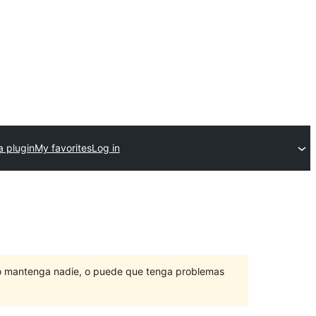
a plugin
My favorites
Log in
lo mantenga nadie, o puede que tenga problemas