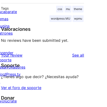
Tags
css
mu
theme
scaparate
emas
wordpress MU
wpmu
lugins
Valoraciones
atrones
No reviews have been submitted yet.
prender
reviews
Your review
See all
oporte
Soporte
esarrolladores
ordPress.tv
¿Tienes algo que decir? ¿Necesitas ayuda?
↗
Ver el foro de soporte
Donar
nvolúcrate