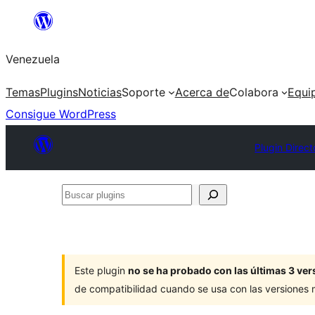
Saltar
al
Venezuela
contenido
Temas
Plugins
Noticias
Soporte
Acerca de
Colabora
Equi
Consigue WordPress
Plugin Direct
Buscar
plugins
Este plugin
no se ha probado con las últimas 3 v
de compatibilidad cuando se usa con las versiones