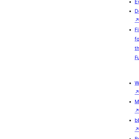
E
D
F
f
t
F
W
M
b
B