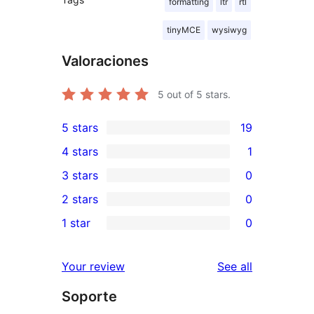
formatting
ltr
rtl
tinyMCE
wysiwyg
Valoraciones
5
out of 5 stars.
5 stars
19
19
4 stars
1
5-
1
3 stars
0
star
4-
0
2 stars
0
reviews
star
3-
0
1 star
0
review
star
2-
0
reviews
star
1-
reviews
Your review
See all
reviews
star
Soporte
reviews