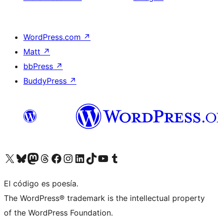
WordPress.com
↗
Matt
↗
bbPress
↗
BuddyPress
↗
Visit our X (formerly Twitter) account
Visit our Bluesky account
Visit our Mastodon account
Visit our Threads account
Visita nuestra página de Facebook
Visita nuestra cuenta de Instagram
Visita nuestra cuenta de LinkedIn
Visit our TikTok account
Visita nuestro canal de YouTube
Visit our Tumblr account
El código es poesía.
The WordPress® trademark is the intellectual property
of the WordPress Foundation.