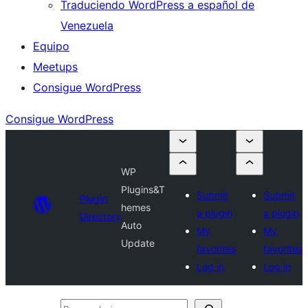
Traduciendo WordPress a español de
Venezuela
Equipo
Meetups
Consigue WordPress
Consigue WordPress
WP
Plugins&T
Submit
Submit
Plugin
hemes
a plugin
a plugin
Directory
Auto
My
My
Update
favorites
favorites
Log in
Log in