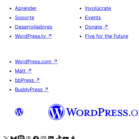
Aprender
Involúcrate
Soporte
Events
Desarrolladores
Donate
↗
WordPress.tv
↗
Five for the Future
WordPress.com
↗
Matt
↗
bbPress
↗
BuddyPress
↗
Visit our X (formerly Twitter) account
Visit our Bluesky account
Visit our Mastodon account
Visit our Threads account
Visita nuestra página de Facebook
Visita nuestra cuenta de Instagram
Visita nuestra cuenta de LinkedIn
Visit our TikTok account
Visita nuestro canal de YouTube
Visit our Tumblr account