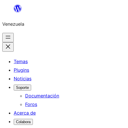
Saltar
al
Venezuela
contenido
Temas
Plugins
Noticias
Soporte
Documentación
Foros
Acerca de
Colabora