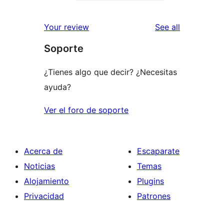
2-
1
review
star
1-
reviews
Your review
See all
reviews
star
Soporte
review
¿Tienes algo que decir? ¿Necesitas
ayuda?
Ver el foro de soporte
Acerca de
Escaparate
Noticias
Temas
Alojamiento
Plugins
Privacidad
Patrones