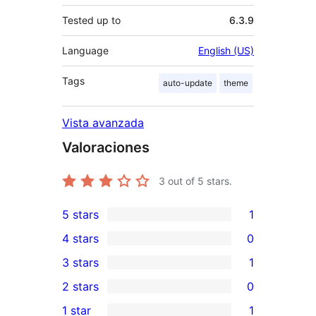
Tested up to
6.3.9
Language
English (US)
Tags
auto-update
theme
Vista avanzada
Valoraciones
3
out of 5 stars.
5 stars
1
1
4 stars
0
5-
0
3 stars
1
star
4-
1
2 stars
0
review
star
3-
0
1 star
1
reviews
star