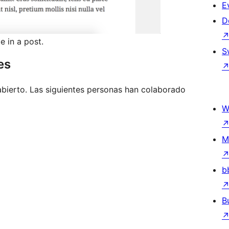
E
D
e in a post.
S
es
bierto. Las siguientes personas han colaborado
W
M
b
B