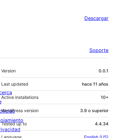
Descargar
Soporte
Meta
Version
0.0.1
Last updated
hace
11 años
cerca
Active installations
10+
e
oticias
WordPress version
3.9 o superior
lojamiento
Tested up to
4.4.34
rivacidad
Language
English (US)