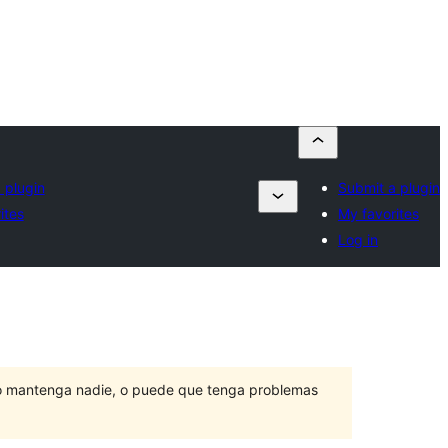
 plugin
Submit a plugin
ites
My favorites
Log in
lo mantenga nadie, o puede que tenga problemas