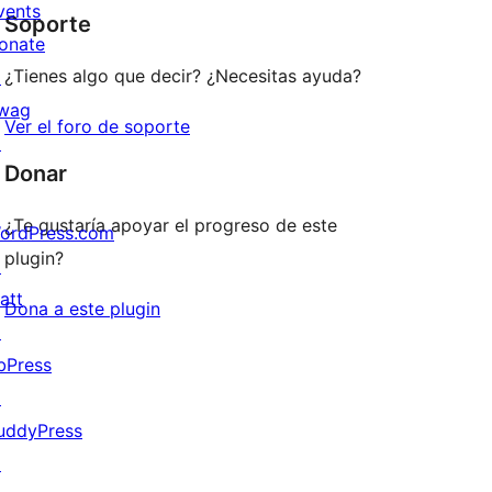
vents
Soporte
reviews
onate
¿Tienes algo que decir? ¿Necesitas ayuda?
↗
wag
Ver el foro de soporte
↗
Donar
¿Te gustaría apoyar el progreso de este
ordPress.com
plugin?
↗
att
Dona a este plugin
↗
bPress
↗
uddyPress
↗