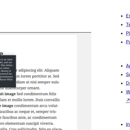
E
T
P
P
A
S
D
W
I