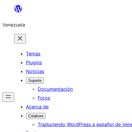
Saltar
al
Venezuela
contenido
Temas
Plugins
Noticias
Soporte
Documentación
Foros
Acerca de
Colabora
Traduciendo WordPress a español de Ven