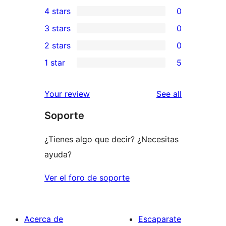
0
4 stars
0
5-
0
3 stars
0
star
4-
0
2 stars
0
reviews
star
3-
0
1 star
5
reviews
star
2-
5
reviews
star
1-
reviews
Your review
See all
reviews
star
Soporte
reviews
¿Tienes algo que decir? ¿Necesitas
ayuda?
Ver el foro de soporte
Acerca de
Escaparate