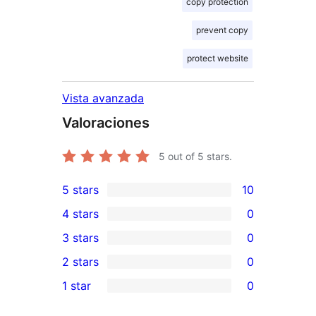
copy protection
prevent copy
protect website
Vista avanzada
Valoraciones
5
out of 5 stars.
5 stars
10
10
4 stars
0
5-
0
3 stars
0
star
4-
0
2 stars
0
reviews
star
3-
0
1 star
0
reviews
star
2-
0
reviews
star