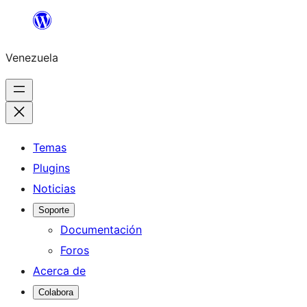
Saltar
al
Venezuela
contenido
Temas
Plugins
Noticias
Soporte
Documentación
Foros
Acerca de
Colabora