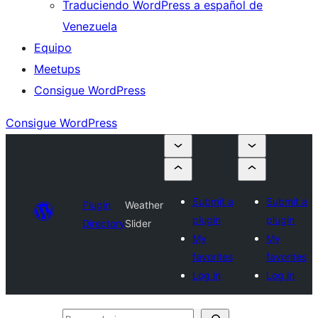
Traduciendo WordPress a español de
Venezuela
Equipo
Meetups
Consigue WordPress
Consigue WordPress
Submit a
Submit a
Plugin
Weather
plugin
plugin
Directory
Slider
My
My
favorites
favorites
Log in
Log in