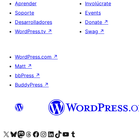
Aprender
Involúcrate
Soporte
Events
Desarrolladores
Donate
↗
WordPress.tv
↗
Swag
↗
WordPress.com
↗
Matt
↗
bbPress
↗
BuddyPress
↗
Visit our X (formerly Twitter) account
Visit our Bluesky account
Visit our Mastodon account
Visit our Threads account
Visita nuestra página de Facebook
Visita nuestra cuenta de Instagram
Visita nuestra cuenta de LinkedIn
Visit our TikTok account
Visita nuestro canal de YouTube
Visit our Tumblr account