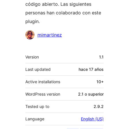
código abierto. Las siguientes
personas han colaborado con este
plugin.
Colaboradores
mimartinez
Meta
Version
1.1
Last updated
hace
17 años
Active installations
10+
WordPress version
2.1 o superior
Tested up to
2.9.2
Language
English (US)