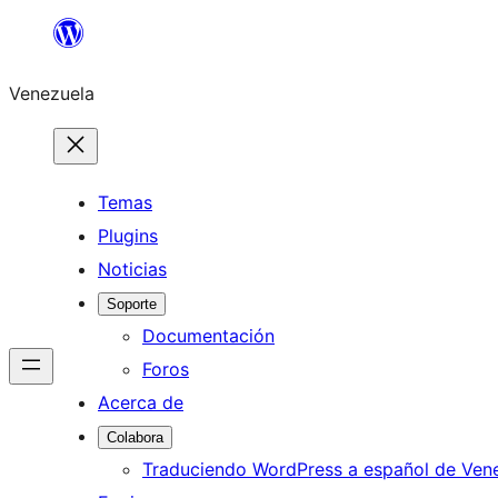
Saltar
al
Venezuela
contenido
Temas
Plugins
Noticias
Soporte
Documentación
Foros
Acerca de
Colabora
Traduciendo WordPress a español de Ven