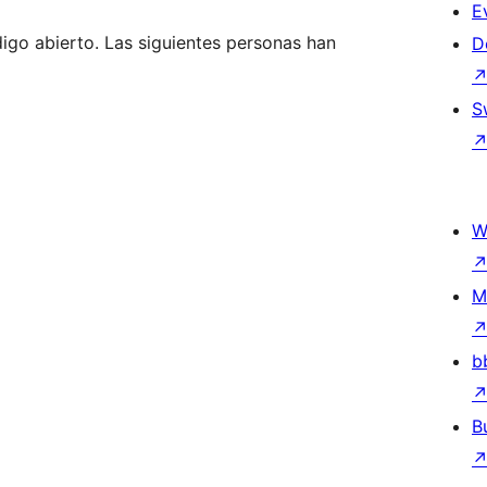
E
igo abierto. Las siguientes personas han
D
S
W
M
b
B