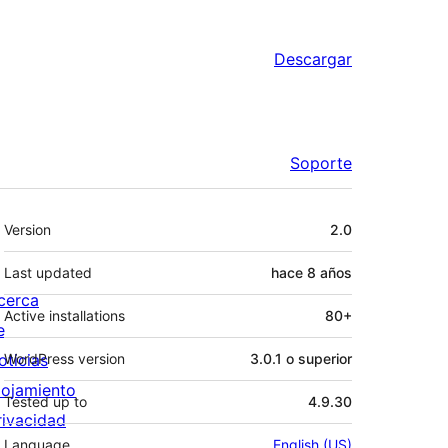
Descargar
Soporte
Meta
Version
2.0
Last updated
hace
8 años
cerca
Active installations
80+
e
oticias
WordPress version
3.0.1 o superior
lojamiento
Tested up to
4.9.30
rivacidad
Language
English (US)