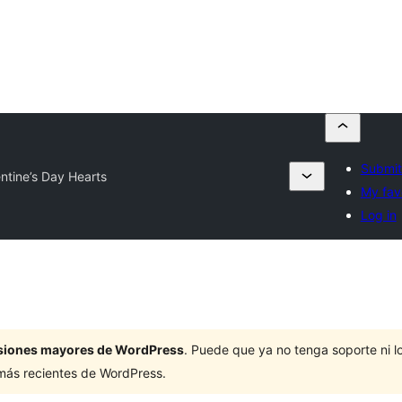
Submit
entine’s Day Hearts
My fav
Log in
ersiones mayores de WordPress
. Puede que ya no tenga soporte ni 
 más recientes de WordPress.