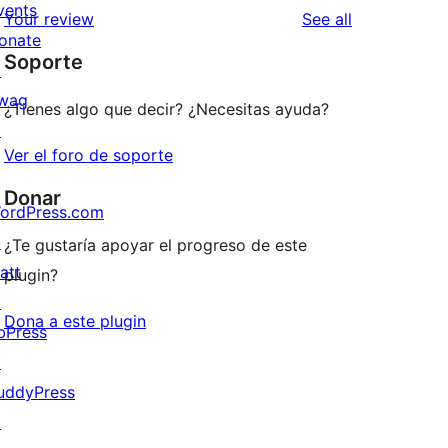
1-
vents
reviews
Your review
See all
reviews
star
onate
Soporte
reviews
↗
wag
¿Tienes algo que decir? ¿Necesitas ayuda?
↗
Ver el foro de soporte
Donar
ordPress.com
↗
¿Te gustaría apoyar el progreso de este
att
plugin?
↗
Dona a este plugin
bPress
↗
uddyPress
↗