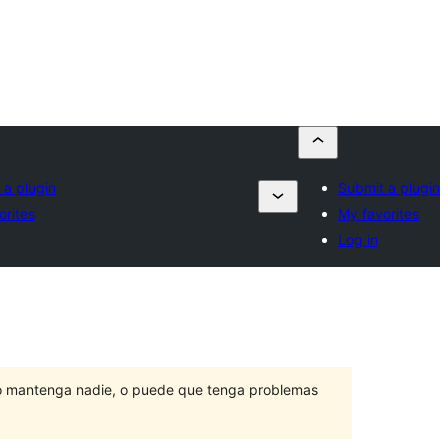
 a plugin
Submit a plugin
orites
My favorites
Log in
lo mantenga nadie, o puede que tenga problemas