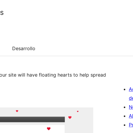
ts
Desarrollo
our site will have floating hearts to help spread
A
d
N
A
P