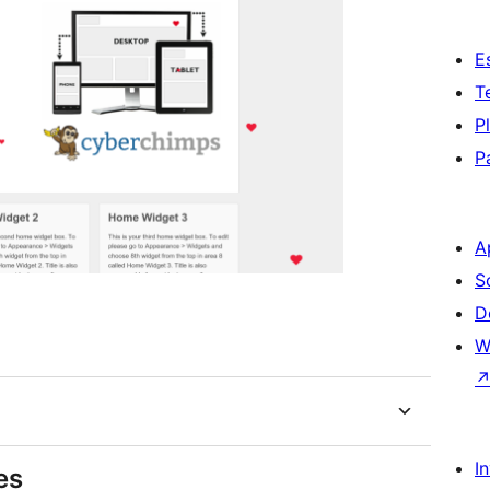
E
T
P
P
A
S
D
W
I
es