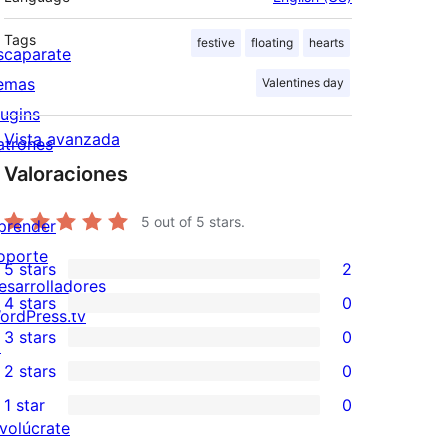
Tags
festive
floating
hearts
scaparate
emas
Valentines day
lugins
Vista avanzada
atrones
Valoraciones
5
out of 5 stars.
prender
oporte
5 stars
2
2
esarrolladores
4 stars
0
5-
ordPress.tv
0
3 stars
0
star
↗
4-
0
2 stars
0
reviews
star
3-
0
1 star
0
reviews
star
2-
0
nvolúcrate
reviews
star