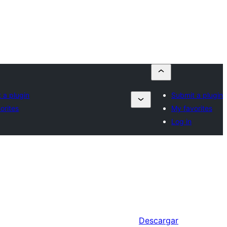
 a plugin
Submit a plugin
orites
My favorites
Log in
Descargar