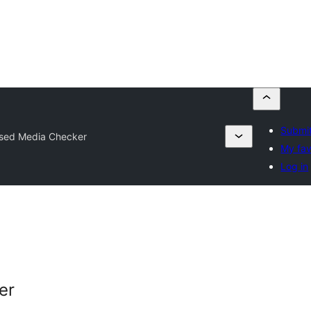
Submit
sed Media Checker
My fav
Log in
er