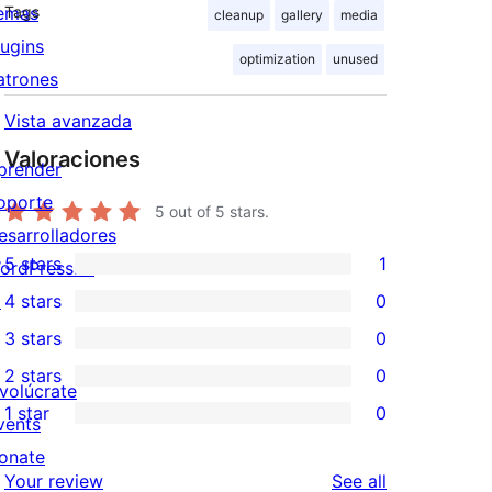
emas
Tags
cleanup
gallery
media
lugins
optimization
unused
atrones
Vista avanzada
Valoraciones
prender
oporte
5
out of 5 stars.
esarrolladores
5 stars
1
ordPress.tv
1
↗
4 stars
0
5-
0
3 stars
0
star
4-
0
2 stars
0
review
star
3-
0
nvolúcrate
1 star
0
reviews
star
2-
vents
0
reviews
star
onate
1-
reviews
Your review
See all
reviews
↗