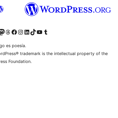
Twitter) account
r Bluesky account
sit our Mastodon account
Visit our Threads account
Visita nuestra página de Facebook
Visita nuestra cuenta de Instagram
Visita nuestra cuenta de LinkedIn
Visit our TikTok account
Visita nuestro canal de YouTube
Visit our Tumblr account
go es poesía.
rdPress® trademark is the intellectual property of the
ess Foundation.