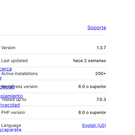
Soporte
Meta
Version
1.3.7
Last updated
hace
2 semanas
cerca
Active installations
200+
e
oticias
WordPress version
6.0 o superior
lojamiento
Tested up to
7.0.3
rivacidad
PHP version
8.0 o superior
Language
English (US)
scaparate