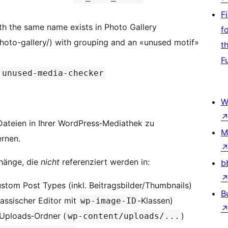
F
th the same name exists in Photo Gallery
f
photo-gallery/) with grouping and an «unused motif»
t
F
n
unused-media-checker
W
Dateien in Ihrer WordPress‑Mediathek zu
M
ernen.
nhänge, die
nicht
referenziert werden in:
b
ustom Post Types (inkl. Beitragsbilder/Thumbnails)
B
assischer Editor mit
‑Klassen)
wp-image-ID
Uploads‑Ordner (
)
wp-content/uploads/...