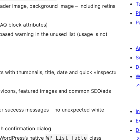
T
eader image, background image – including retina
P
P
AQ block attributes)
based warning in the unused list (usage is not
A
S
D
ts with thumbnails, title, date and quick «Inspect»
W
 favicons, featured images and common SEO/ads
ear success messages – no unexpected white
I
E
th confirmation dialog
D
 WordPress’s native
class
WP_List_Table