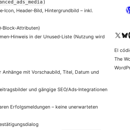
)
anced_ads_media
con, Header‑Bild, Hintergrundbild – inkl.
‑Block‑Attributen)
Visit our X (formerly 
Visit ou
Vi
amen‑Hinweis in der Unused‑Liste (Nutzung wird
El códi
The Wo
WordPr
er Anhänge mit Vorschaubild, Titel, Datum und
Beitragsbilder und gängige SEO/Ads‑Integrationen
aren Erfolgsmeldungen – keine unerwarteten
Bestätigungsdialog