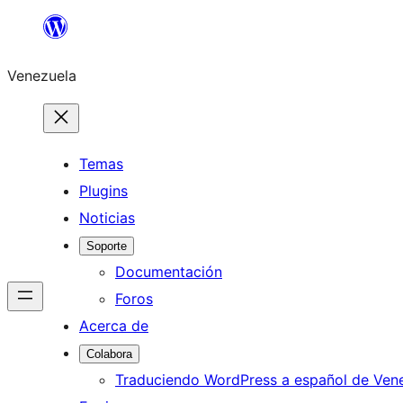
Saltar
al
Venezuela
contenido
Temas
Plugins
Noticias
Soporte
Documentación
Foros
Acerca de
Colabora
Traduciendo WordPress a español de Ven