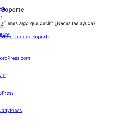
star
ive
Soporte
reviews
or
¿Tienes algo que decir? ¿Necesitas ayuda?
he
uture
Ver el foro de soporte
ordPress.com
↗
att
↗
bPress
↗
uddyPress
↗