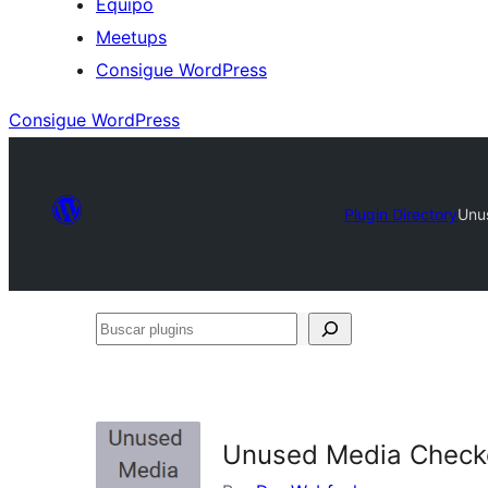
Equipo
Meetups
Consigue WordPress
Consigue WordPress
Plugin Directory
Unu
Buscar
plugins
Unused Media Check