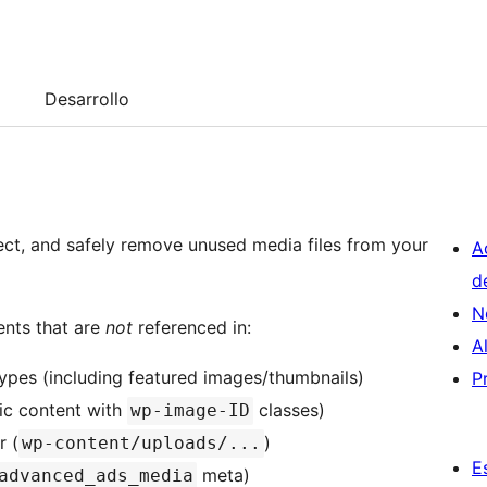
Desarrollo
ect, and safely remove unused media files from your
A
d
N
ents that are
not
referenced in:
A
types (including featured images/thumbnails)
P
ic content with
classes)
wp-image-ID
r (
)
wp-content/uploads/...
E
meta)
advanced_ads_media