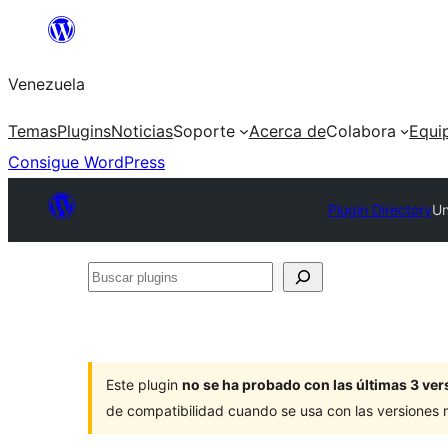
Saltar
al
Venezuela
contenido
Temas
Plugins
Noticias
Soporte
Acerca de
Colabora
Equi
Consigue WordPress
Plugin Directory
Un
Buscar
plugins
Este plugin
no se ha probado con las últimas 3 v
de compatibilidad cuando se usa con las versiones