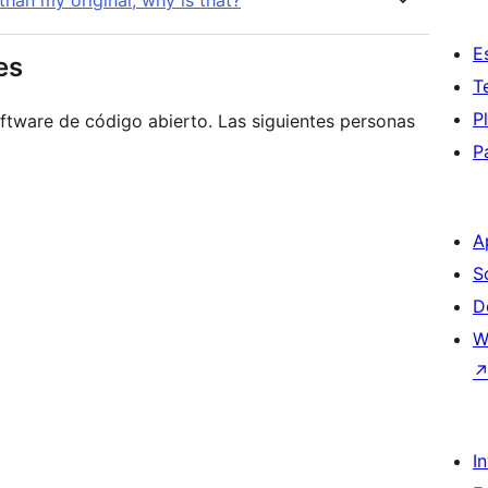
han my original, why is that?
E
es
T
P
tware de código abierto. Las siguientes personas
P
A
S
D
W
I