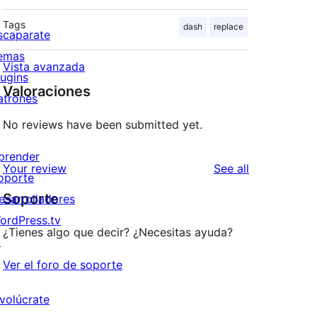
Tags
dash
replace
scaparate
emas
Vista avanzada
lugins
Valoraciones
atrones
No reviews have been submitted yet.
prender
reviews
Your review
See all
oporte
Soporte
esarrolladores
ordPress.tv
¿Tienes algo que decir? ¿Necesitas ayuda?
↗
Ver el foro de soporte
nvolúcrate