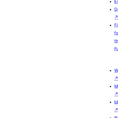
E
D
F
f
t
F
W
M
b
B