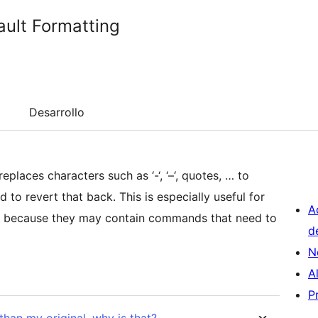
ult Formatting
Desarrollo
places characters such as ‘-‘, ‘–‘, quotes, … to
to revert that back. This is especially useful for
A
put because they may contain commands that need to
d
N
A
P