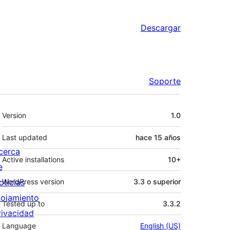
Descargar
Soporte
Meta
Version
1.0
Last updated
hace
15 años
cerca
Active installations
10+
e
oticias
WordPress version
3.3 o superior
lojamiento
Tested up to
3.3.2
rivacidad
Language
English (US)