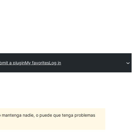
bmit a plugin
My favorites
Log in
lo mantenga nadie, o puede que tenga problemas