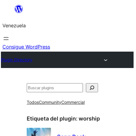
Saltar
al
Venezuela
contenido
Consigue WordPress
Plugin Directory
Buscar
Todos
Community
Commercial
Etiqueta del plugin:
worship