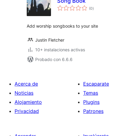
Song Book
total
(0
)
de
valoraciones
Add worship songbooks to your site
Justin Fletcher
10+ instalaciones activas
Probado con 6.6.6
Acerca de
Escaparate
Noticias
Temas
Alojamiento
Plugins
Privacidad
Patrones