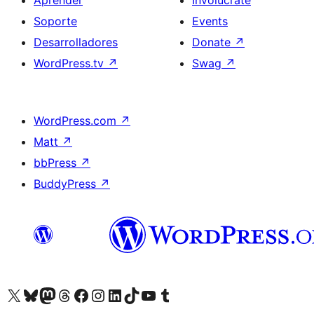
Aprender
Involúcrate
Soporte
Events
Desarrolladores
Donate
↗
WordPress.tv
↗
Swag
↗
WordPress.com
↗
Matt
↗
bbPress
↗
BuddyPress
↗
Visit our X (formerly Twitter) account
Visit our Bluesky account
Visit our Mastodon account
Visit our Threads account
Visita nuestra página de Facebook
Visita nuestra cuenta de Instagram
Visita nuestra cuenta de LinkedIn
Visit our TikTok account
Visita nuestro canal de YouTube
Visit our Tumblr account