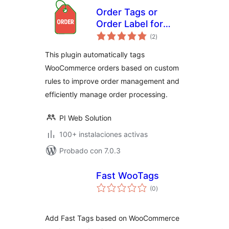
Order Tags or
Order Label for
total
WooCommerce
(2
)
de
valoraciones
This plugin automatically tags
WooCommerce orders based on custom
rules to improve order management and
efficiently manage order processing.
PI Web Solution
100+ instalaciones activas
Probado con 7.0.3
Fast WooTags
total
(0
)
de
valoraciones
Add Fast Tags based on WooCommerce