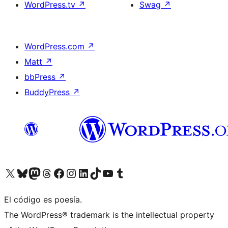
WordPress.tv
↗
Swag
↗
WordPress.com
↗
Matt
↗
bbPress
↗
BuddyPress
↗
Visit our X (formerly Twitter) account
Visit our Bluesky account
Visit our Mastodon account
Visit our Threads account
Visita nuestra página de Facebook
Visita nuestra cuenta de Instagram
Visita nuestra cuenta de LinkedIn
Visit our TikTok account
Visita nuestro canal de YouTube
Visit our Tumblr account
El código es poesía.
The WordPress® trademark is the intellectual property