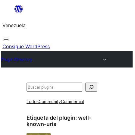
Saltar
al
Venezuela
contenido
Consigue WordPress
Plugin Directory
Buscar
Todos
Community
Commercial
Etiqueta del plugin:
well-
known-uris