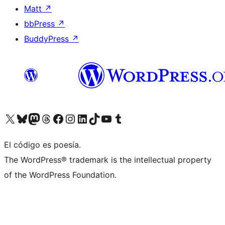
Matt
↗
bbPress
↗
BuddyPress
↗
Visit our X (formerly Twitter) account
Visit our Bluesky account
Visit our Mastodon account
Visit our Threads account
Visita nuestra página de Facebook
Visita nuestra cuenta de Instagram
Visita nuestra cuenta de LinkedIn
Visit our TikTok account
Visita nuestro canal de YouTube
Visit our Tumblr account
El código es poesía.
The WordPress® trademark is the intellectual property
of the WordPress Foundation.