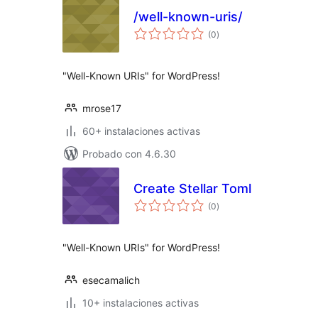
/well-known-uris/
total
(0
)
de
valoraciones
"Well-Known URIs" for WordPress!
mrose17
60+ instalaciones activas
Probado con 4.6.30
Create Stellar Toml
total
(0
)
de
valoraciones
"Well-Known URIs" for WordPress!
esecamalich
10+ instalaciones activas