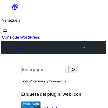
Saltar
al
Venezuela
contenido
Consigue WordPress
Plugin Directory
Buscar
Todos
Community
Commercial
Etiqueta del plugin:
web icon