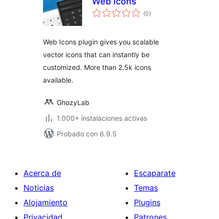
Web Icons
total
(0
)
de
valoraciones
Web Icons plugin gives you scalable
vector icons that can instantly be
customized. More than 2.5k icons
available.
GhozyLab
1.000+ instalaciones activas
Probado con 6.9.5
Acerca de
Escaparate
Noticias
Temas
Alojamiento
Plugins
Privacidad
Patrones