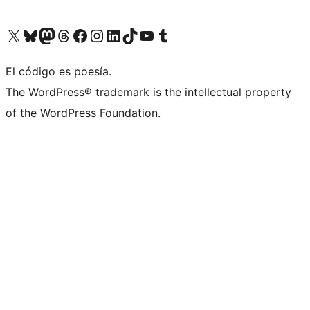
Visit our X (formerly Twitter) account
Visit our Bluesky account
Visit our Mastodon account
Visit our Threads account
Visita nuestra página de Facebook
Visita nuestra cuenta de Instagram
Visita nuestra cuenta de LinkedIn
Visit our TikTok account
Visita nuestro canal de YouTube
Visit our Tumblr account
El código es poesía.
The WordPress® trademark is the intellectual property
of the WordPress Foundation.