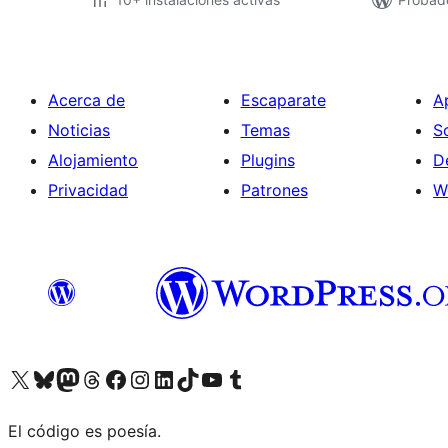
Acerca de
Escaparate
A
Noticias
Temas
S
Alojamiento
Plugins
D
Privacidad
Patrones
W
Visit our X (formerly Twitter) account
Visit our Bluesky account
Visit our Mastodon account
Visit our Threads account
Visita nuestra página de Facebook
Visita nuestra cuenta de Instagram
Visita nuestra cuenta de LinkedIn
Visit our TikTok account
Visita nuestro canal de YouTube
Visit our Tumblr account
El código es poesía.