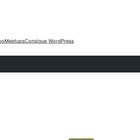
po
Meetups
Consigue WordPress