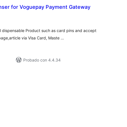
nser for Voguepay Payment Gateway
tal
loraciones
ll dispensable Product such as card pins and accept
ge,article via Visa Card, Maste …
Probado con 4.4.34