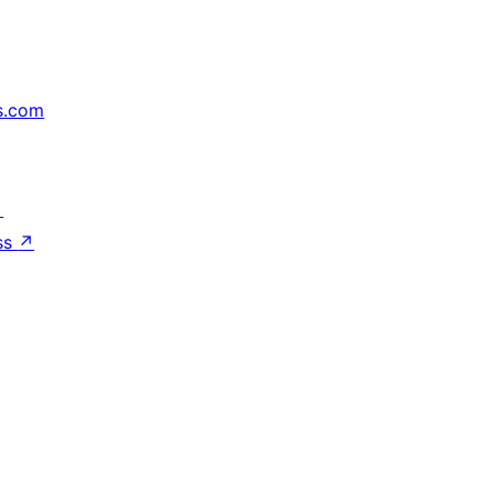
s.com
↗
ss
↗