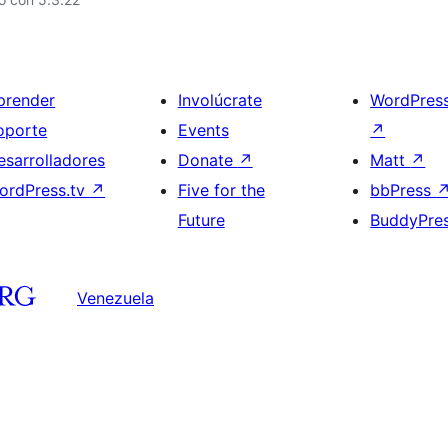
prender
Involúcrate
WordPres
oporte
Events
↗
esarrolladores
Donate
↗
Matt
↗
ordPress.tv
↗
Five for the
bbPress
Future
BuddyPre
Venezuela