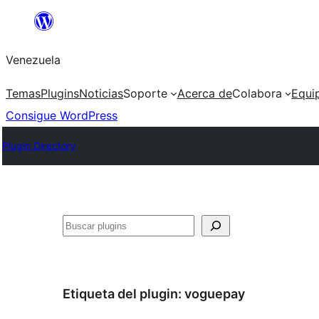
Saltar
al
Venezuela
contenido
Temas
Plugins
Noticias
Soporte
Acerca de
Colabora
Equi
Consigue WordPress
Plugin Directory
Buscar
Etiqueta del plugin:
voguepay