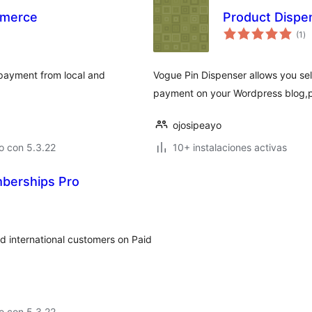
mmerce
Product Dispe
to
(1
)
de
va
ayment from local and
Vogue Pin Dispenser allows you se
payment on your Wordpress blog,pa
ojosipeayo
o con 5.3.22
10+ instalaciones activas
mberships Pro
d international customers on Paid
o con 5.3.22