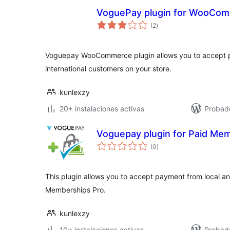
VoguePay plugin for WooCo
total
(2
)
de
valoraciones
Voguepay WooCommerce plugin allows you to accept p
international customers on your store.
kunlexzy
20+ instalaciones activas
Probad
Voguepay plugin for Paid Me
total
(0
)
de
valoraciones
This plugin allows you to accept payment from local an
Memberships Pro.
kunlexzy
10+ instalaciones activas
Probad